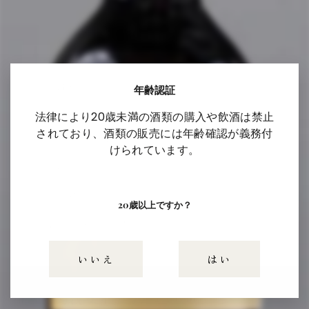
シ
ョ
ッ
新商品
プ
白ワイン
年齢認証
赤ワイン
法律により20歳未満の酒類の購入や飲酒は禁止
されており、酒類の販売には年齢確認が義務付
フルーツ＆ワイン
けられています。
梅酒
商品一覧
20歳以上ですか？
和歌山湯浅ワイナリーについて
いいえ
はい
ITEM