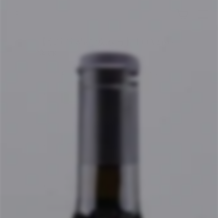
コ
和
ン
サイ
歌
テ
ン
山
【おすすめの飲み方】TOA200
ツ
湯
海赤
に
浅
ス
もっと美味しく！ソムリエのおすすめ
ワ
キ
ッ
イ
温度
：少し冷やしめの14～16℃くらいが
プ
ナ
おすすめです。果実味と酸のバランスが
す
リ
良く感じられます。夏場はもう少し冷や
る
ー
しても、酸味が際立ち爽やかにお楽しみ
いただけます。
公
グラス
：ボウルが中程度の大きさのブル
式
ゴーニュ型、または万能型のグラスが良
オ
いでしょう。香りが適度に立ち、軽やか
ン
な味わいを存分に堪能できます。
デキャンタージュ
：基本的に不要です。
ラ
開けたてのフレッシュな魅力をお楽しみ
イ
ください。
ン