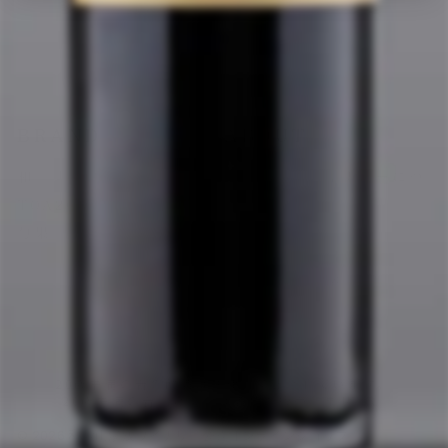
新商品
白ワイン
赤ワイン
梅酒
BRAND
ABOUT
和
和歌山湯浅ワイナリーにつ
いて
TOA200
ご利用ガイド
勹果
お問い合わせ
ワイナリー見学
20歳未満の者の飲酒は法律で禁止されています。
20歳未満の者に対しては酒類を販売しません。
© 2026 和歌山湯浅ワイナリー公式オンラインショップ